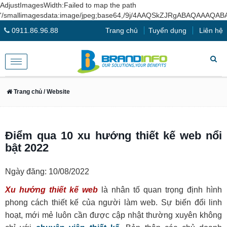
AdjustImagesWidth:Failed to map the path
'/smallimagesdata:image/jpeg;base64,/9j/4AAQSkZJRg
0911.86.96.88
Trang chủ
Tuyển dụng
Liên hệ
Toggle
navigation
Trang chủ
/ Website
Điểm qua 10 xu hướng thiết kế web nổi
bật 2022
Ngày đăng: 10/08/2022
Xu hướng thiết kế web
là nhân tố quan trọng định hình
phong cách thiết kế của người làm web. Sự biến đổi linh
hoạt, mới mẻ luôn cần được cập nhật thường xuyên không