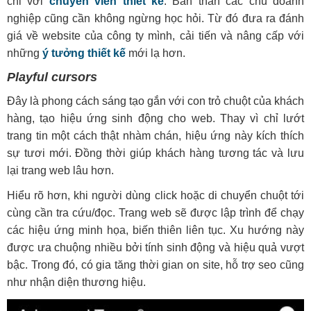
chỉ với
chuyên viên thiết kế
. Bản thân các chủ doanh
nghiệp cũng cần không ngừng học hỏi. Từ đó đưa ra đánh
giá về website của công ty mình, cải tiến và nâng cấp với
những
ý tưởng thiết kế
mới lạ hơn.
Playful cursors
Đây là phong cách sáng tạo gắn với con trỏ chuột của khách
hàng, tạo hiệu ứng sinh động cho web. Thay vì chỉ lướt
trang tin một cách thật nhàm chán, hiệu ứng này kích thích
sự tươi mới. Đồng thời giúp khách hàng tương tác và lưu
lại trang web lâu hơn.
Hiểu rõ hơn, khi người dùng click hoặc di chuyển chuột tới
cùng cần tra cứu/đọc. Trang web sẽ được lập trình để chạy
các hiệu ứng minh họa, biến thiên liên tục. Xu hướng này
được ưa chuộng nhiều bởi tính sinh động và hiệu quả vượt
bậc. Trong đó, có gia tăng thời gian on site, hỗ trợ seo cũng
như nhận diện thương hiệu.