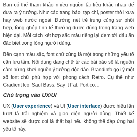
Bạn có thể tham khảo nhiều nguồn tài liệu khác nhau để
đưa ra ý tưởng. Như các trang báo, tạp chí, poster thời xưa
hay web nước ngoài. Đường nét trẻ trung cùng sự phối
hợp, lồng ghép tinh tế thường được dùng trong trang web
hiện đại. Mỗi cách kết hợp sắc màu riêng lại đem tới dấu ấn
đặc biệt trong lòng người dùng.
Bên cạnh màu sắc, font chữ cùng là một trong những yếu tố
cần lưu tâm. Nội dung dạng chữ từ các bài báo sẽ là nguồn
cảm hứng khơi nguồn ý tưởng độc đáo. Brandinfo gợi ý một
số font chữ phù hợp với phong cách Retro. Cụ thể như
Gradient Ico, Saul Bass, Say It Fat, Portico…
Chú trọng vào UX/UI
UX (
User experience
) và UI (
User interface
) được hiểu lần
lượt là trải nghiệm và giao diện người dùng. Thiết kế
website sẽ được coi là thất bại nếu không thể đáp ứng hai
yếu tố này.