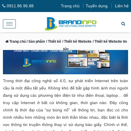
0911.86.96.88
Trang chủ
Tuyển dụng
Liên hệ
Toggle
navigation
Trang chủ
/ Sản phẩm
/ Thiết kế
/ Thiết kế Website
/ Thiết kế Website tin
tức
Trong thời đại công nghệ số 4.0, sự phát triển Internet trên toàn
cầu là một điều tất yếu. Không khó để bắt gặp hình ảnh mọi người
đang sử dụng các phương tiện điện tử như điện thoại, laptop… để
truy cập Internet ở bất cứ không gian, thời gian nào. Đây cũng
chính là thời đại của “sự bùng nổ” về thông tin, bạn đọc có cho
mình nhiều hơn những món ăn tinh thần khác nhau, đặc biệt là lĩnh
vực thông tin truyền thông thay vì sử dụng báo giấy. Chính vì thế,