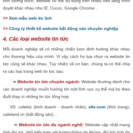
tính tương thích, website có thể sử dụng trên nhiều nền tảng trình
duyệt khác nhau như IE, Cococ, Google Chrome…
>>
Xem mẫu web du lịch
>>
Công ty thiết kế website bất động sản chuyên nghiệp
4. Các loại website tin tức
Mỗi doanh nghiệp sẽ có những chiến lược định hướng khác nhau
cho thương hiệu của mình. Vì vậy cách họ lựa chọn ra website tin
tức cũng sẽ khác nhau. Tuy nhiên về cơ bản, chúng ta có thể chia
ra các loại trang web tin tức sau:
➜
Website tin tức chuyên ngành:
Website thường dành cho
các doanh nghiệp muốn hướng tới một lĩnh vực cụ thể mà họ theo
đuổi thay vì những tin tức tổng hợp
VD: cafebiz (kinh doanh - doanh nhân),
elle.com
(thời trang),
cafeland.vn (bất động sản)...
➜
Website tin tức đa ngành nghề:
Website cập nhật mang
tính đại trà, phổ biến hơn với lượng thông tin khủng, đòi hỏi tính đa