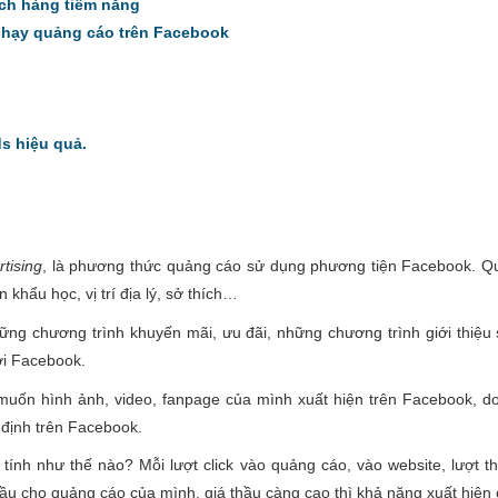
ách hàng tiềm năng
 chạy quảng cáo trên Facebook
s hiệu quả.
tising
, là phương thức quảng cáo sử dụng phương tiện Facebook. Qu
hẩu học, vị trí địa lý, sở thích…
ững chương trình khuyến mãi, ưu đãi, những chương trình giới thi
ới Facebook.
muốn hình ảnh, video, fanpage của mình xuất hiện trên Facebook, d
 định trên Facebook.
nh như thế nào? Mỗi lượt click vào quảng cáo, vào website, lượt thíc
ầu cho quảng cáo của mình, giá thầu càng cao thì khả năng xuất hiện