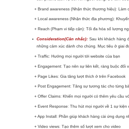
+ Brand awareness (Nhận thức thương hiệu): Làm cho
+ Local awareness (Nhận thức địa phương): Khuyến kh
+ Reach (Phạm vi tiếp cận): Tối đa hóa số lượng ngư
Consideration(Cân nhắc):
Sau khi khách hàng 
những cảm xúc dành cho chúng. Mục tiêu ở giai 
+ Traffic: Hướng mọi người tới website của bạn
+ Engagement: Tạo nên sự liên kết, ràng buộc đối v
+ Page Likes: Gia tăng lượt thích ở trên Facebook
+ Post Engagement: Tăng sự tương tác cho từng bài
+ Offer Claims: Khiến mọi người có thêm yêu cầu vớ
+ Event Response: Thu hút mọi người về 1 sự kiện 
+ App Install: Phần giúp khách hàng cài ứng dụng n
+ Video views: Tạo thêm số lượt xem cho video