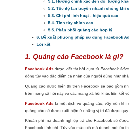
5.1. Hướng chính xác đến đối tượng kh
5.2. Tốc độ lan truyền nhanh chóng khi
5.3. Chi phí linh hoạt - hiệu quả cao
5.4. Tính tùy chỉnh cao
5.5. Phân phối quảng cáo hợp lý
6. Đề xuất phương pháp sử dụng Facebook Ad
Lời kết
1. Quảng cáo Facebook là gì?
Facebook Ads
được viết tắt bởi cụm từ
Facebook Adver
động tùy vào đặc điểm cá nhân của người dùng như nhân k
Quảng cáo được hiển thị trên Facebook sẽ bao gồm nh
trên mạng xã hội này và các mạng xã hội khác liên kết v
Facebook Ads
là một dịch vụ quảng cáo; vậy nên khi 
quảng cáo sẽ được xuất hiện ở những vị trí đã được quy
Khoản phí mà doanh nghiệp trả cho Facebook sẽ được tí
Facebook tính phí. Tùy vào mức giá mà doanh nghiệp th