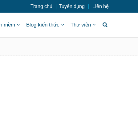
Trang chủ
Tuyển dụng
Liên hệ
n mềm
Blog kiến thức
Thư viện
 các doanh nghiệp có thể tiếp cận một trong những cộng
ảng cáo Facebook Ads là gì? Phương pháp tối ưu sử dụng