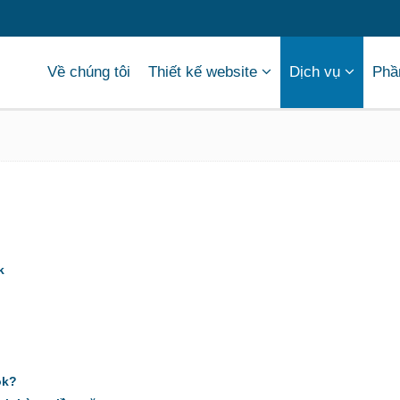
Về chúng tôi
Thiết kế website
Dịch vụ
Phầ
nay với 2,234 tỷ người dùng tính đến quý I/2018. Nhờ có Facebook,
ụng hữu ích này một cách hiệu quả nhất. Hãy cùng tìm hiểu về chạy qu
k
ok?