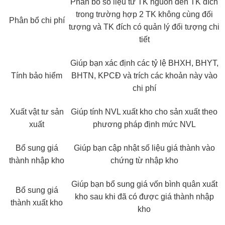
Phân bổ số liệu từ TK nguồn đến TK đích
trong trường hợp 2 TK không cùng đối
Phân bổ chi phí
tượng và TK đích có quản lý đối tượng chi
tiết
Giúp bạn xác định các tỷ lệ BHXH, BHYT,
Tính bảo hiểm
BHTN, KPCĐ và trích các khoản này vào
chi phí
Xuất vật tư sản
Giúp tính NVL xuất kho cho sản xuất theo
xuất
phương pháp định mức NVL
Bổ sung giá
Giúp bạn cập nhật số liệu giá thành vào
thành nhập kho
chứng từ nhập kho
Giúp bạn bổ sung giá vốn bình quân xuất
Bổ sung giá
kho sau khi đã có được giá thành nhập
thành xuất kho
kho