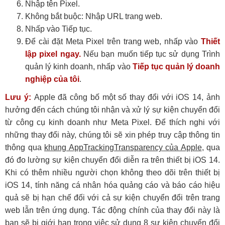
Nhập tên Pixel.
Không bắt buộc: Nhập URL trang web.
Nhấp vào Tiếp tục.
Để cài đặt Meta Pixel trên trang web, nhấp vào
Thiết
lập pixel ngay.
Nếu bạn muốn tiếp tục sử dụng Trình
quản lý kinh doanh, nhấp vào
Tiếp tục quản lý doanh
nghiệp của tôi
.
Lưu ý:
Apple đã công bố một số thay đổi với iOS 14, ảnh
hưởng đến cách chúng tôi nhận và xử lý sự kiện chuyển đổi
từ công cụ kinh doanh như Meta Pixel. Để thích nghi với
những thay đổi này, chúng tôi sẽ xin phép truy cập thông tin
thông qua
khung AppTrackingTransparency của Apple
, qua
đó đo lường sự kiện chuyển đổi diễn ra trên thiết bị iOS 14.
Khi có thêm nhiều người chọn không theo dõi trên thiết bị
iOS 14, tính năng cá nhân hóa quảng cáo và báo cáo hiệu
quả sẽ bị hạn chế đối với cả sự kiện chuyển đổi trên trang
web lẫn trên ứng dụng. Tác động chính của thay đổi này là
bạn sẽ bị giới hạn trong việc sử dụng 8 sự kiện chuyển đổi